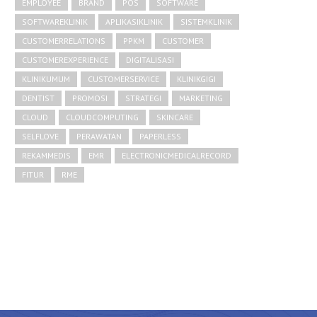
EMPLOYEE
BRAND
POS
SOFTWARE
SOFTWAREKLINIK
APLIKASIKLINIK
SISTEMKLINIK
CUSTOMERRELATIONS
PPKM
CUSTOMER
CUSTOMEREXPERIENCE
DIGITALISASI
KLINIKUMUM
CUSTOMERSERVICE
KLINIKGIGI
DENTIST
PROMOSI
STRATEGI
MARKETING
CLOUD
CLOUDCOMPUTING
SKINCARE
SELFLOVE
PERAWATAN
PAPERLESS
REKAMMEDIS
EMR
ELECTRONICMEDICALRECORD
FITUR
RME