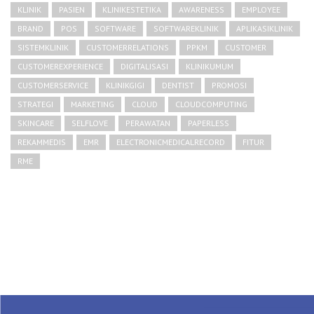
KLINIK
PASIEN
KLINIKESTETIKA
AWARENESS
EMPLOYEE
BRAND
POS
SOFTWARE
SOFTWAREKLINIK
APLIKASIKLINIK
SISTEMKLINIK
CUSTOMERRELATIONS
PPKM
CUSTOMER
CUSTOMEREXPERIENCE
DIGITALISASI
KLINIKUMUM
CUSTOMERSERVICE
KLINIKGIGI
DENTIST
PROMOSI
STRATEGI
MARKETING
CLOUD
CLOUDCOMPUTING
SKINCARE
SELFLOVE
PERAWATAN
PAPERLESS
REKAMMEDIS
EMR
ELECTRONICMEDICALRECORD
FITUR
RME