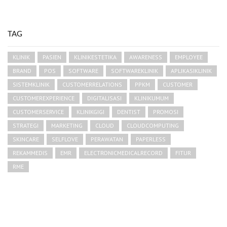
TAG
KLINIK
PASIEN
KLINIKESTETIKA
AWARENESS
EMPLOYEE
BRAND
POS
SOFTWARE
SOFTWAREKLINIK
APLIKASIKLINIK
SISTEMKLINIK
CUSTOMERRELATIONS
PPKM
CUSTOMER
CUSTOMEREXPERIENCE
DIGITALISASI
KLINIKUMUM
CUSTOMERSERVICE
KLINIKGIGI
DENTIST
PROMOSI
STRATEGI
MARKETING
CLOUD
CLOUDCOMPUTING
SKINCARE
SELFLOVE
PERAWATAN
PAPERLESS
REKAMMEDIS
EMR
ELECTRONICMEDICALRECORD
FITUR
RME