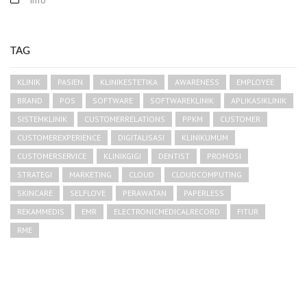
TAG
KLINIK
PASIEN
KLINIKESTETIKA
AWARENESS
EMPLOYEE
BRAND
POS
SOFTWARE
SOFTWAREKLINIK
APLIKASIKLINIK
SISTEMKLINIK
CUSTOMERRELATIONS
PPKM
CUSTOMER
CUSTOMEREXPERIENCE
DIGITALISASI
KLINIKUMUM
CUSTOMERSERVICE
KLINIKGIGI
DENTIST
PROMOSI
STRATEGI
MARKETING
CLOUD
CLOUDCOMPUTING
SKINCARE
SELFLOVE
PERAWATAN
PAPERLESS
REKAMMEDIS
EMR
ELECTRONICMEDICALRECORD
FITUR
RME